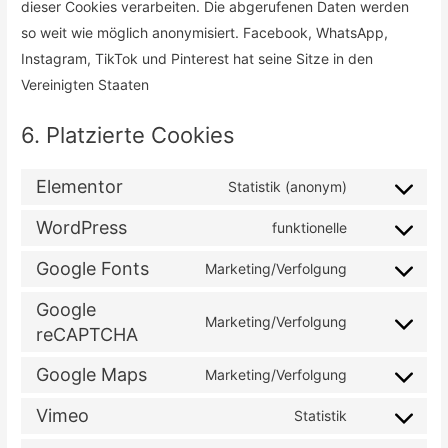
dieser Cookies verarbeiten. Die abgerufenen Daten werden
so weit wie möglich anonymisiert. Facebook, WhatsApp,
Instagram, TikTok und Pinterest hat seine Sitze in den
Vereinigten Staaten
6. Platzierte Cookies
Elementor
Statistik (anonym)
Consent
to
WordPress
funktionelle
Consent
service
to
Google Fonts
Marketing/Verfolgung
elementor
Consent
service
to
Google
wordpress
Marketing/Verfolgung
reCAPTCHA
service
Consent
google-
to
Google Maps
Marketing/Verfolgung
fonts
service
Consent
google-
to
Vimeo
Statistik
Consent
recaptcha
service