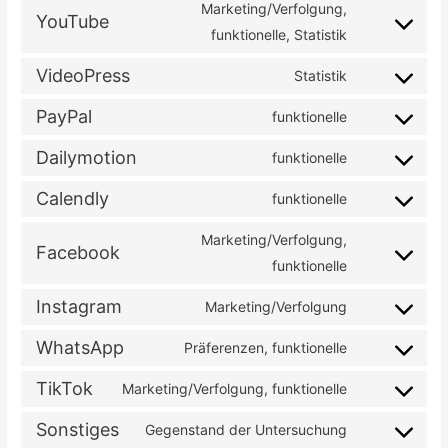
to
Marketing/Verfolgung,
google-
YouTube
service
Consent
funktionelle, Statistik
maps
vimeo
to
VideoPress
Statistik
service
Consent
youtube
to
PayPal
funktionelle
Consent
service
to
Dailymotion
funktionelle
videopress
Consent
service
to
Calendly
funktionelle
paypal
Consent
service
to
Marketing/Verfolgung,
dailymotion
Facebook
service
Consent
funktionelle
calendly
to
Instagram
Marketing/Verfolgung
service
Consent
facebook
to
WhatsApp
Präferenzen, funktionelle
Consent
service
to
TikTok
Marketing/Verfolgung, funktionelle
instagram
Consent
service
to
Sonstiges
Gegenstand der Untersuchung
whatsapp
Consent